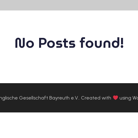
No Posts found!
glische Gesellschaft Bayreuth e.V.. Created with
using W