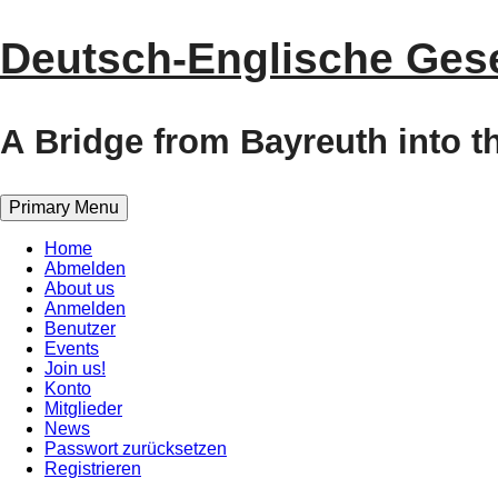
Skip
Deutsch-Englische Gesel
to
content
A Bridge from Bayreuth into 
Primary Menu
Home
Abmelden
About us
Anmelden
Benutzer
Events
Join us!
Konto
Mitglieder
News
Passwort zurücksetzen
Registrieren